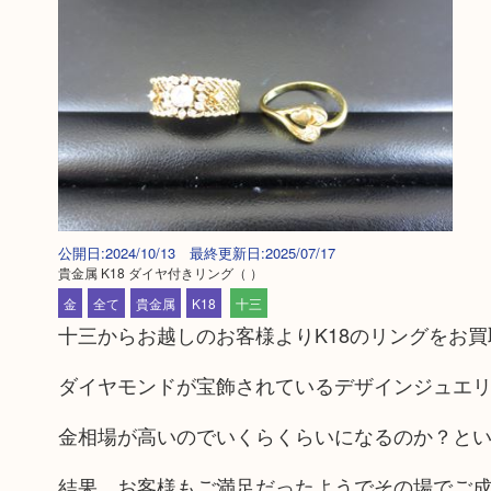
公開日:2024/10/13 最終更新日:2025/07/17
貴金属 K18 ダイヤ付きリング
（ ）
金
全て
貴金属
K18
十三
十三からお越しのお客様よりK18のリングをお
ダイヤモンドが宝飾されているデザインジュエ
金相場が高いのでいくらくらいになるのか？と
結果、お客様もご満足だったようでその場でご