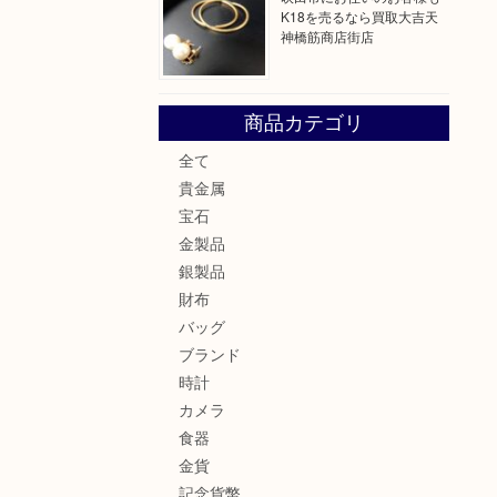
K18を売るなら買取大吉天
神橋筋商店街店
商品カテゴリ
全て
貴金属
宝石
金製品
銀製品
財布
バッグ
ブランド
時計
カメラ
食器
金貨
記念貨幣