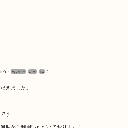
y's
（
）
KATO カトー
23-407
N/A
ただきました。
うです。
、何度かご利用いただいております！