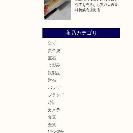
包丁を売るなら買取大吉天
神橋筋商店街店
商品カテゴリ
全て
貴金属
宝石
金製品
銀製品
財布
バッグ
ブランド
時計
カメラ
食器
金貨
記念貨幣