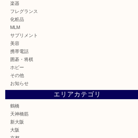
カメラ
食器
金貨
記念貨幣
記念メダル
古銭
お酒
切手
鉄道模型
テレホンカード
骨董品
古美術品
スポーツ用品
家電
喫煙具
線香