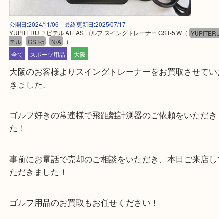
公開日:2024/11/06 最終更新日:2025/07/17
YUPITERU ユピテル ATLAS ゴルフ スイングトレーナー GST-5 W
（
YUP
テル
GST-5
N/A
）
全て
スポーツ用品
大阪
大阪のお客様よりスイングトレーナーをお買取させ
きました。
ゴルフ好きの常連様で飛距離計測器のご依頼をいた
た！