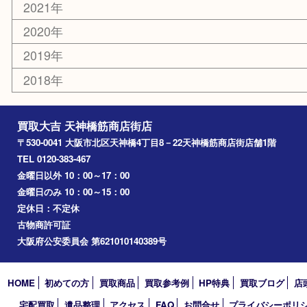
京橋
東大阪
十三
都島区
北浜
堺市
淀川区
梅田
門真市
桜ノ宮
心斎橋
道頓堀
アーカイブ
2026年
2025年