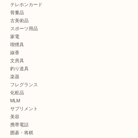
貴金属
宝石
金製品
銀製品
財布
バッグ
ブランド
時計
カメラ
食器
金貨
記念貨幣
記念メダル
古銭
お酒
切手