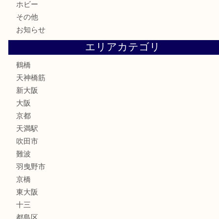
鉄道模型
テレホンカード
骨董品
古美術品
スポーツ用品
家電
喫煙具
線香
文房具
釣り道具
楽器
フレグランス
化粧品
MLM
サプリメント
美容