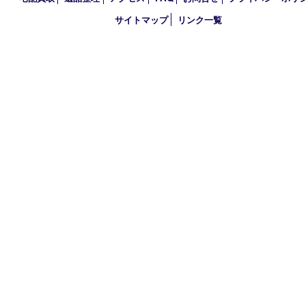
2024年
2023年
2022年
2021年
2020年
2019年
2018年
買取大吉 天神橋筋商店街店
〒530-0041 大阪市北区天神橋4丁目8－22天神橋筋商店街店舗1階
TEL 0120-383-467
金曜日以外 10：00～17：00
金曜日のみ 10：00～15：00