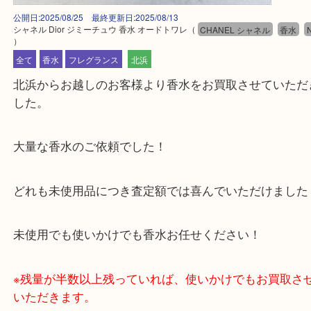
公開日:2025/08/25 最終更新日:2025/08/13
シャネル Dior ジミーチュウ 香水 オードトワレ
（
CHANEL シャネル
香
）
全て
香水
フレグランス
北浜
北浜からお越しのお客様より香水をお買取させてい
した。
大量な香水のご依頼でした！
どれも未使用品につき査定額では喜んでいただけま