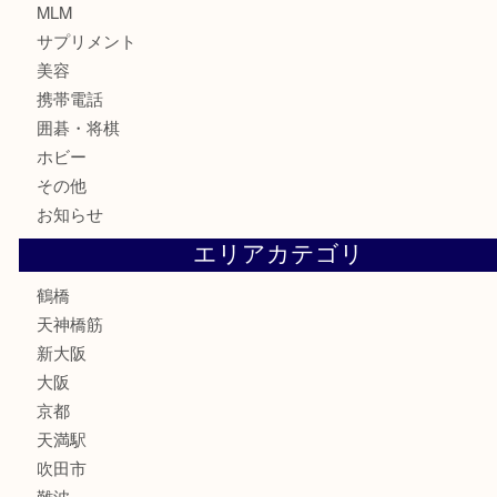
記念貨幣
記念メダル
古銭
お酒
切手
鉄道模型
テレホンカード
骨董品
古美術品
スポーツ用品
家電
喫煙具
線香
文房具
釣り道具
楽器