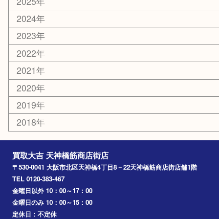
京都
天満駅
吹田市
難波
羽曳野市
京橋
東大阪
十三
都島区
北浜
堺市
淀川区
梅田
門真市
桜ノ宮
心斎橋