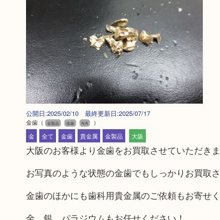
公開日:2025/02/10 最終更新日:2025/07/17
金歯
（
）
金製品
金歯
N/A
金
全て
金歯
貴金属
金製品
大阪
大阪のお客様より金歯をお買取させていただき
お写真のような状態の金歯でもしっかりお買取
金歯のほかにも歯科用貴金属のご依頼もお寄せ
金、銀、パラジウムもお任せください！