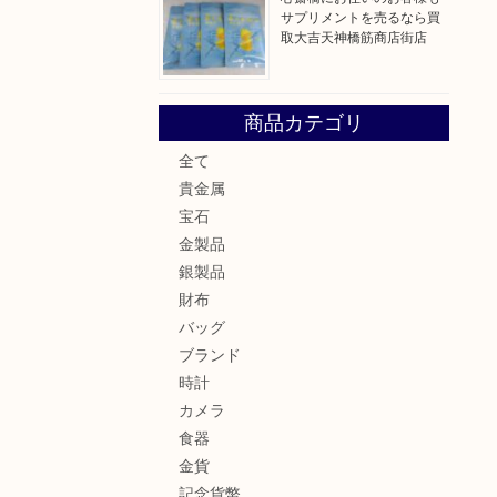
サプリメントを売るなら買
取大吉天神橋筋商店街店
商品カテゴリ
全て
貴金属
宝石
金製品
銀製品
財布
バッグ
ブランド
時計
カメラ
食器
金貨
記念貨幣