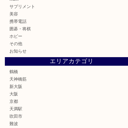
記念メダル
古銭
お酒
切手
鉄道模型
テレホンカード
骨董品
古美術品
スポーツ用品
家電
喫煙具
線香
文房具
釣り道具
楽器
フレグランス