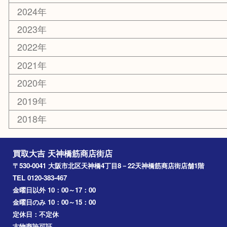
天満駅
吹田市
難波
羽曳野市
京橋
東大阪
十三
都島区
北浜
堺市
淀川区
梅田
門真市
桜ノ宮
心斎橋
道頓堀