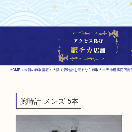
HOME
>
最新の買取情報
>
大阪で腕時計を売るなら買取大吉天神橋筋商店街
腕時計 メンズ 5本