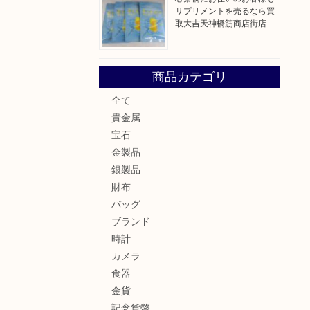
サプリメントを売るなら買
取大吉天神橋筋商店街店
商品カテゴリ
全て
貴金属
宝石
金製品
銀製品
財布
バッグ
ブランド
時計
カメラ
食器
金貨
記念貨幣