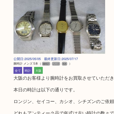
公開日:2025/05/05 最終更新日:2025/07/17
腕時計 メンズ 5本
（
）
腕時計
メンズ
N/A
全て
時計
大阪
大阪のお客様より腕時計をお買取させていただ
本日の時計は以下の通りです。
ロンジン、セイコー、カシオ、シチズンのご依
どれもアンティーク品で年式は古い時計の数々