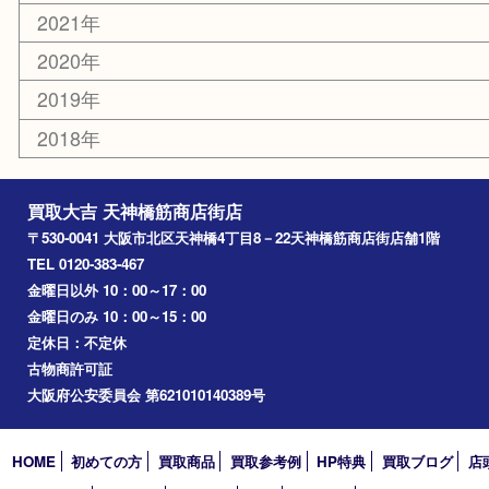
京橋
東大阪
十三
都島区
北浜
堺市
淀川区
梅田
門真市
桜ノ宮
心斎橋
道頓堀
アーカイブ
2026年
2025年