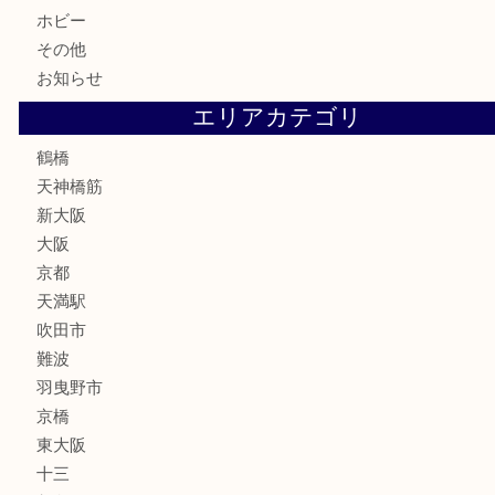
鉄道模型
テレホンカード
骨董品
古美術品
スポーツ用品
家電
喫煙具
線香
文房具
釣り道具
楽器
フレグランス
化粧品
MLM
サプリメント
美容