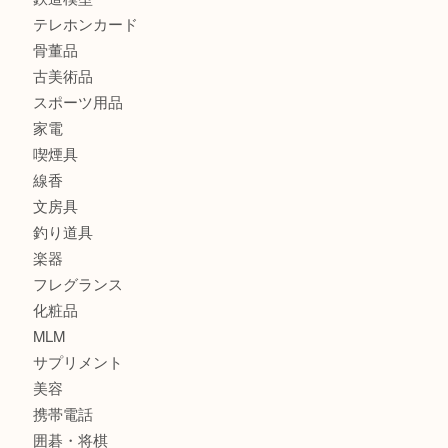
貴金属
宝石
金製品
銀製品
財布
バッグ
ブランド
時計
カメラ
食器
金貨
記念貨幣
記念メダル
古銭
お酒
切手