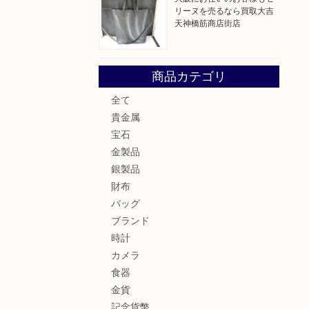
リーヌを売るなら買取大吉
天神橋筋商店街店
商品カテゴリ
全て
貴金属
宝石
金製品
銀製品
財布
バッグ
ブランド
時計
カメラ
食器
金貨
記念貨幣