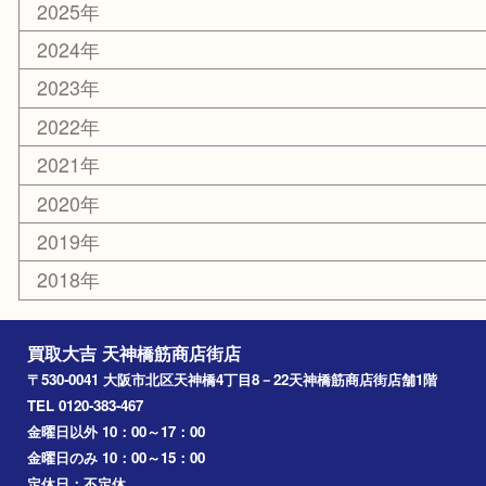
京都
天満駅
吹田市
難波
羽曳野市
京橋
東大阪
十三
都島区
北浜
堺市
淀川区
梅田
門真市
桜ノ宮
心斎橋