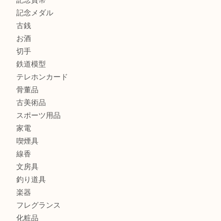
街店
商品カテゴリ
全て
貴金属
宝石
金製品
銀製品
財布
バッグ
ブランド
時計
カメラ
食器
金貨