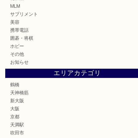
記念貨幣
記念メダル
古銭
お酒
切手
鉄道模型
テレホンカード
骨董品
古美術品
スポーツ用品
家電
喫煙具
線香
文房具
釣り道具
楽器