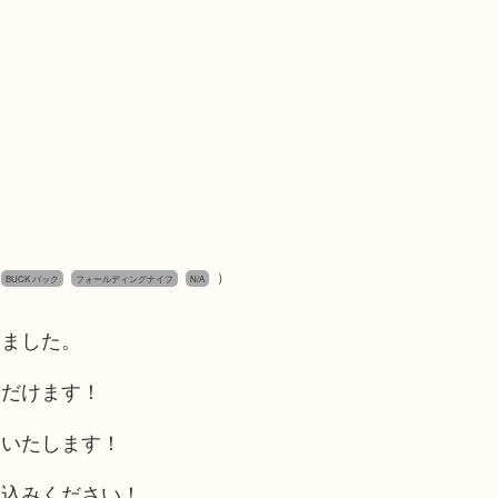
（
）
BUCK バック
フォールディングナイフ
N/A
きました。
ただけます！
取いたします！
ち込みください！