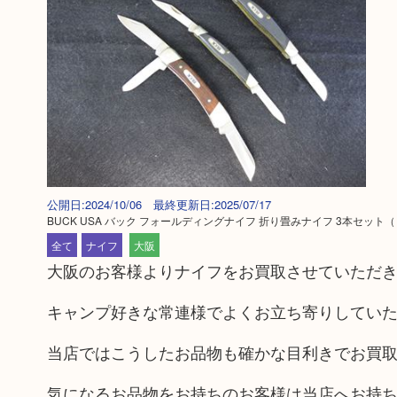
公開日:2024/10/06 最終更新日:2025/07/17
BUCK USA バック フォールディングナイフ 折り畳みナイフ 3本セット
全て
ナイフ
大阪
大阪のお客様よりナイフをお買取させていただ
キャンプ好きな常連様でよくお立ち寄りしてい
当店ではこうしたお品物も確かな目利きでお買
気になるお品物をお持ちのお客様は当店へお持