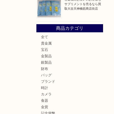
サプリメントを売るなら買
取大吉天神橋筋商店街店
商品カテゴリ
全て
貴金属
宝石
金製品
銀製品
財布
バッグ
ブランド
時計
カメラ
食器
金貨
記念貨幣