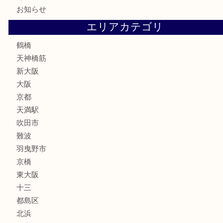
骨董品
古美術品
スポーツ用品
家電
喫煙具
線香
文房具
釣り道具
楽器
フレグランス
化粧品
MLM
サプリメント
美容
携帯電話
囲碁・将棋