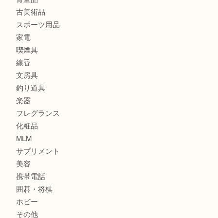
金製品
銀製品
財布
バッグ
ブランド
時計
カメラ
食器
金貨
記念貨幣
記念メダル
古銭
お酒
切手
鉄道模型
テレホンカード