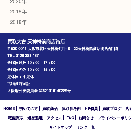
十三
都島区
北浜
堺市
淀川区
梅田
門真市
桜ノ宮
心斎橋
道頓堀
アーカイブ
2026年
2025年
2024年