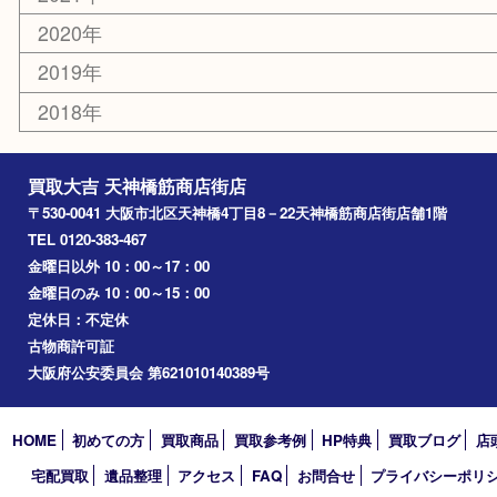
東大阪
十三
都島区
北浜
堺市
淀川区
梅田
門真市
桜ノ宮
心斎橋
道頓堀
アーカイブ
2026年
2025年