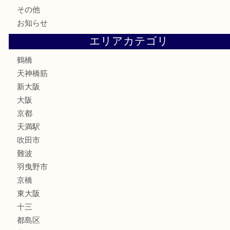
テレホンカード
骨董品
古美術品
スポーツ用品
家電
喫煙具
線香
文房具
釣り道具
楽器
フレグランス
化粧品
MLM
サプリメント
美容
携帯電話