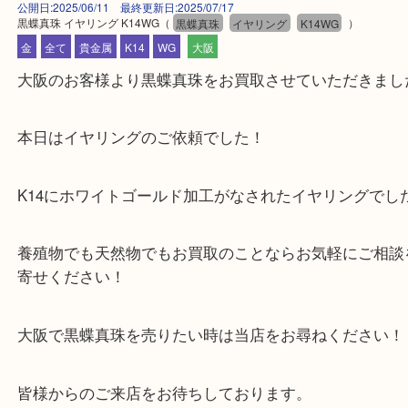
公開日:2025/06/11 最終更新日:2025/07/17
黒蝶真珠 イヤリング K14WG
（
黒蝶真珠
イヤリング
K14WG
）
金
全て
貴金属
K14
WG
大阪
大阪のお客様より黒蝶真珠をお買取させていただき
本日はイヤリングのご依頼でした！
K14にホワイトゴールド加工がなされたイヤリング
養殖物でも天然物でもお買取のことならお気軽にご
寄せください！