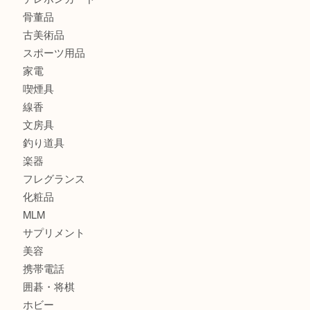
宝石
金製品
銀製品
財布
バッグ
ブランド
時計
カメラ
食器
金貨
記念貨幣
記念メダル
古銭
お酒
切手
鉄道模型