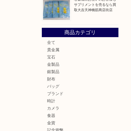
サプリメントを売るなら買
取大吉天神橋筋商店街店
商品カテゴリ
全て
貴金属
宝石
金製品
銀製品
財布
バッグ
ブランド
時計
カメラ
食器
金貨
記念貨幣