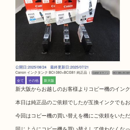
公開日:2025/08/24 最終更新日:2025/07/21
Canon インクタンク BCI-380+BCI381 純正品
（
Canon キヤノン
BCI-380+BCI381
全て
その他
新大阪
新大阪からお越しのお客様よりコピー機のイン
本日は純正品のご依頼でしたが互換インクでも
今回はコピー機の買い替えを機にご依頼をいた
同じようにコピー機を買い替えして使わなくな