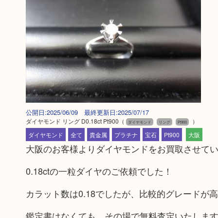
公開日:2025/06/09 最終更新日:2025/07/17
ダイヤモンド リング D0.18ct Pt900
（
）
ダイヤモンド
リング
Pt900
ダイヤモンド
全て
貴金属
プラチナ
宝石
Pt900
大阪
大阪のお客様よりダイヤモンドをお買取させて
0.18ctの一粒ダイヤのご依頼でした！
カラット数は0.18でしたが、比較的グレードが
鑑定書はなくても、その場で無料査定いたしま