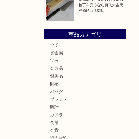
包丁を売るなら買取大吉天
神橋筋商店街店
商品カテゴリ
全て
貴金属
宝石
金製品
銀製品
財布
バッグ
ブランド
時計
カメラ
食器
金貨
記念貨幣