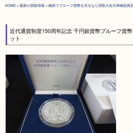
HOME
>
最新の買取情報
>
梅田でプルーフ貨幣を売るなら買取大吉天神橋
近代通貨制度150周年記念 千円銀貨幣プルーフ
ット