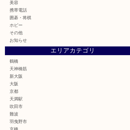
古銭
お酒
切手
鉄道模型
テレホンカード
骨董品
古美術品
スポーツ用品
家電
喫煙具
線香
文房具
釣り道具
楽器
フレグランス
化粧品