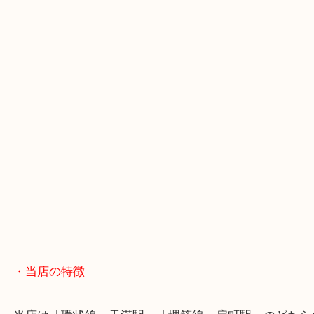
・GoogleMap