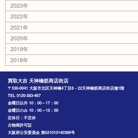
吹田市
難波
羽曳野市
京橋
東大阪
十三
都島区
北浜
堺市
淀川区
梅田
門真市
桜ノ宮
心斎橋
道頓堀
アーカイブ