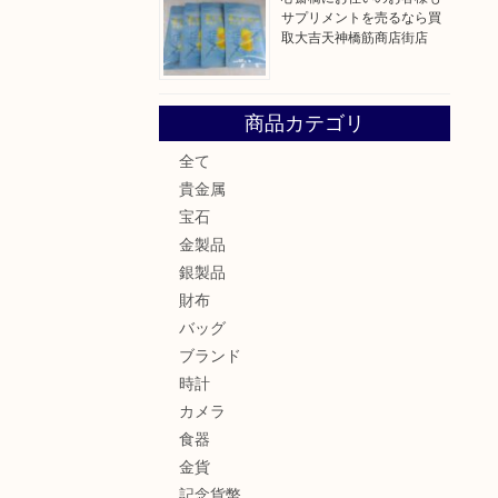
サプリメントを売るなら買
取大吉天神橋筋商店街店
商品カテゴリ
全て
貴金属
宝石
金製品
銀製品
財布
バッグ
ブランド
時計
カメラ
食器
金貨
記念貨幣