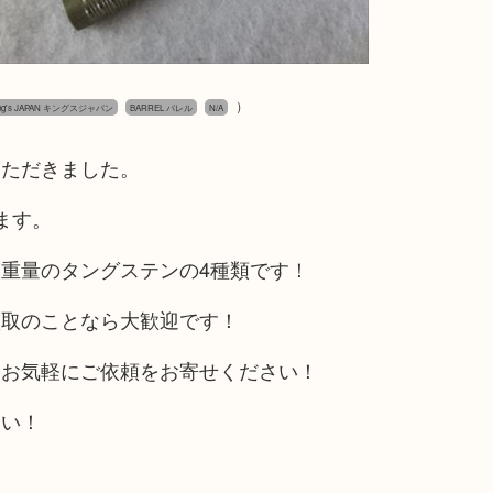
）
ing's JAPAN キングスジャパン
BARREL バレル
N/A
いただきました。
ます。
重量のタングステンの4種類です！
買取のことなら大歓迎です！
もお気軽にご依頼をお寄せください！
さい！