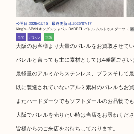
公開日:2025/02/15 最終更新日:2025/07/17
King's JAPAN キングスジャパン BARREL バレル ムルトゥス ダーツ
（
K
全て
バレル
大阪
大阪のお客様より大量のバレルをお買取させて
バレルと言っても主に素材としては4種類ござい
最軽量のアルミからステンレス、ブラスそして最
既に製造されていないアルミ素材のバレルもお
またハードダーツでもソフトダールのお品物で
大阪でバレルを売りたい時は当店をお尋ねくだ
皆様からのご来店をお待ちしております。