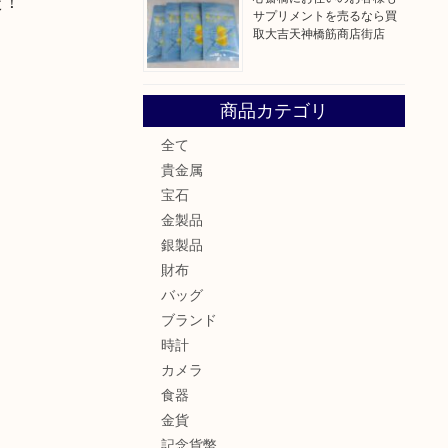
た！
サプリメントを売るなら買
取大吉天神橋筋商店街店
商品カテゴリ
全て
貴金属
宝石
金製品
銀製品
財布
バッグ
ブランド
時計
カメラ
食器
金貨
記念貨幣