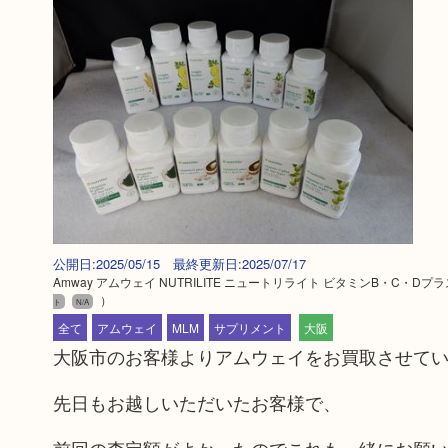
公開日:2025/05/15 最終更新日:2025/07/17
Amway アムウェイ NUTRILITE ニュートリライト ビタミンB・
）
ト
N/A
全て
アムウェイ
MLM
サプリメント
大阪
大阪市のお客様よりアムウェイをお買取させて
先日もお越しいただいたお客様で、