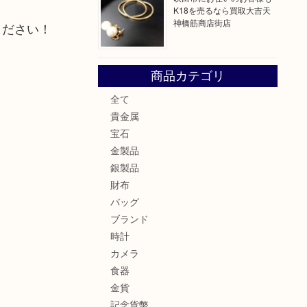
K18を売るなら買取大吉天
神橋筋商店街店
ください！
商品カテゴリ
全て
貴金属
宝石
金製品
銀製品
財布
バッグ
ブランド
時計
カメラ
食器
金貨
記念貨幣