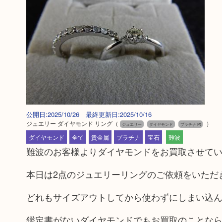
公開日:2025/10/26 最終更新日:2025/10/16
ジュエリー ダイヤモンド リング
（
）
ジュエリー
ダイヤモンド
プラチナ Pt
ダイヤモンド
全て
貴金属
プラチナ
宝石
難波
難波のお客様よりダイヤモンドをお買取させて
本日は2点のジュエリーリングのご依頼をいただ
どれもサイズアウトしてから使わずにしまい込
鑑定書がないダイヤモンドでもお買取のことな