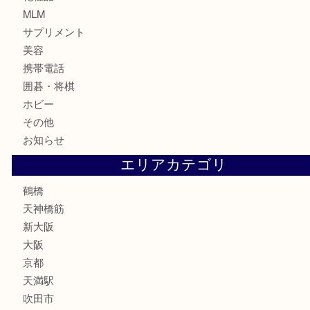
記念貨幣
記念メダル
古銭
お酒
切手
鉄道模型
テレホンカード
骨董品
古美術品
スポーツ用品
家電
喫煙具
線香
文房具
釣り道具
楽器