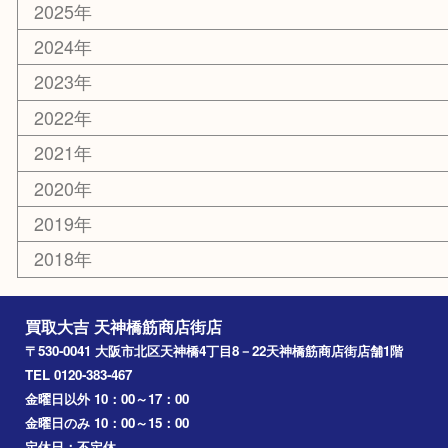
京都
天満駅
吹田市
難波
羽曳野市
京橋
東大阪
十三
都島区
北浜
堺市
淀川区
梅田
門真市
桜ノ宮
心斎橋