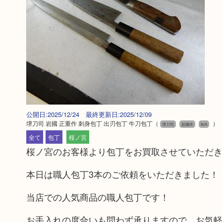
公開日:2025/12/24 最終更新日:2025/12/09
堺刀司 岩國 正重作 刺身包丁 出刃包丁 牛刀包丁
（
）
堺刀司
岩國作
N/A
全て
包丁
桜ノ宮
桜ノ宮のお客様より包丁をお買取させていただ
本日は職人包丁3本のご依頼をいただきました！
当店での人気商品の職人包丁です！
お手入れの度合いも問わず承りますので、お気