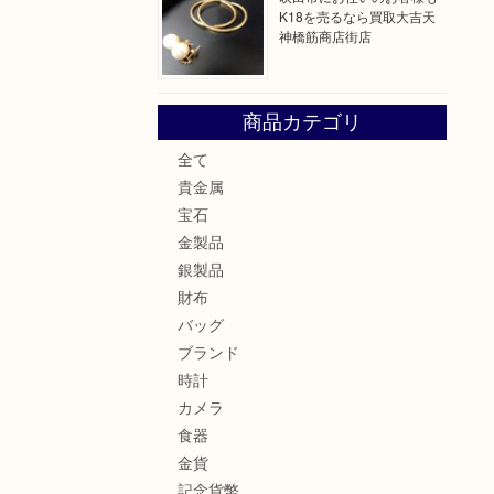
K18を売るなら買取大吉天
神橋筋商店街店
商品カテゴリ
全て
貴金属
宝石
金製品
銀製品
財布
バッグ
ブランド
時計
カメラ
食器
金貨
記念貨幣