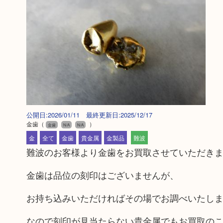
公開日:2026/01/11 最終更新日:2025/12/17
金歯
（
）
金歯
N/A
N/A
金
全て
金歯
貴金属
金製品
難波
難波のお客様より金歯をお買取させていただき
金歯は品位の刻印はございませんが、
お持ち込みいただければその場でお調べいたし
なので刻印が見当たらない貴金属でもお買取の