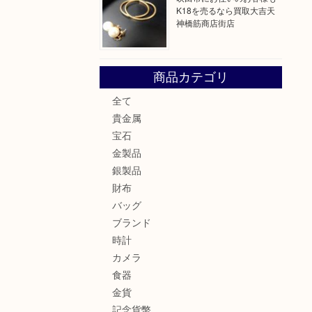
K18を売るなら買取大吉天
神橋筋商店街店
商品カテゴリ
全て
貴金属
宝石
金製品
銀製品
財布
バッグ
ブランド
時計
カメラ
食器
金貨
記念貨幣