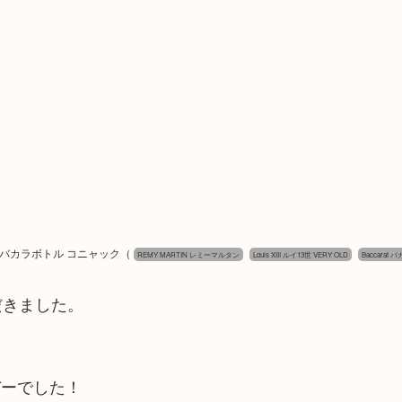
arat バカラボトル コニャック
（
REMY MARTIN レミーマルタン
Louis XIII ルイ13世 VERY OLD
Baccarat
だきました。
デーでした！