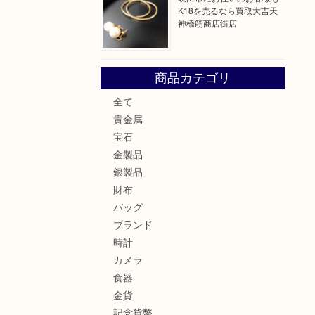
K18を売るなら買取大吉天
神橋筋商店街店
商品カテゴリ
全て
貴金属
宝石
金製品
銀製品
財布
バッグ
ブランド
時計
カメラ
食器
金貨
記念貨幣