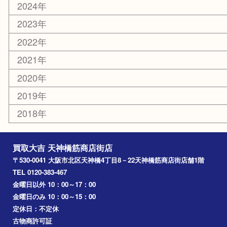
天満駅
吹田市
難波
羽曳野市
京橋
東大阪
十三
都島区
北浜
堺市
淀川区
梅田
門真市
桜ノ宮
心斎橋
道頓堀