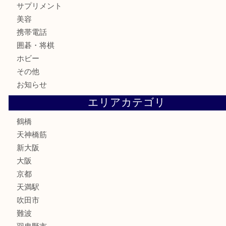
記念メダル
古銭
お酒
切手
鉄道模型
テレホンカード
骨董品
古美術品
スポーツ用品
家電
喫煙具
線香
文房具
釣り道具
楽器
フレグランス