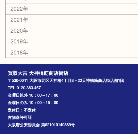
難波
羽曳野市
京橋
東大阪
十三
都島区
北浜
堺市
淀川区
梅田
門真市
桜ノ宮
心斎橋
道頓堀
アーカイブ