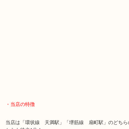
・GoogleMap