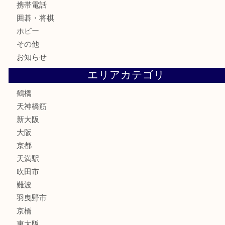
お酒
切手
鉄道模型
テレホンカード
骨董品
古美術品
スポーツ用品
家電
喫煙具
線香
文房具
釣り道具
楽器
フレグランス
化粧品
MLM