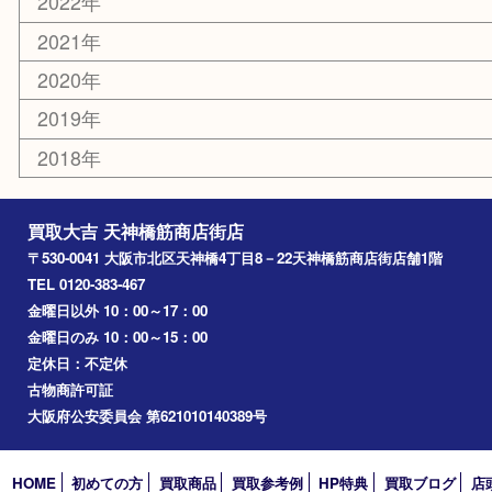
羽曳野市
京橋
東大阪
十三
都島区
北浜
堺市
淀川区
梅田
門真市
桜ノ宮
心斎橋
道頓堀
アーカイブ
2026年