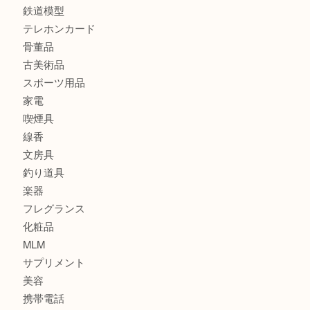
全て
貴金属
宝石
金製品
銀製品
財布
バッグ
ブランド
時計
カメラ
食器
金貨
記念貨幣
記念メダル
古銭
お酒