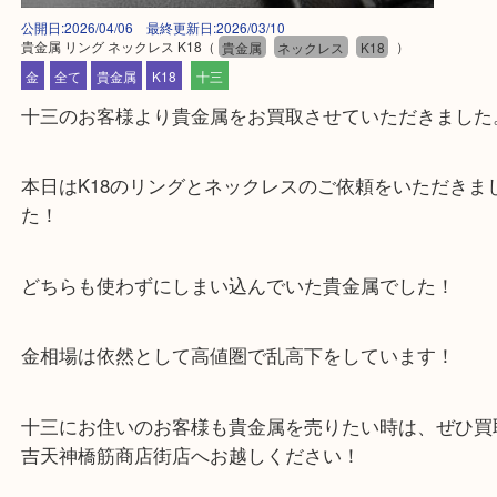
公開日:2026/04/06 最終更新日:2026/03/10
貴金属 リング ネックレス K18
（
貴金属
ネックレス
K18
）
金
全て
貴金属
K18
十三
十三のお客様より貴金属をお買取させていただきま
本日はK18のリングとネックレスのご依頼をいただ
た！
どちらも使わずにしまい込んでいた貴金属でした！
金相場は依然として高値圏で乱高下をしています！