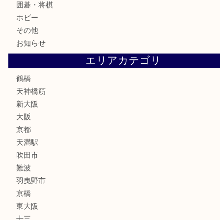
切手
鉄道模型
テレホンカード
骨董品
古美術品
スポーツ用品
家電
喫煙具
線香
文房具
釣り道具
楽器
フレグランス
化粧品
MLM
サプリメント