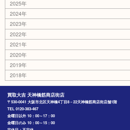
京都
天満駅
吹田市
難波
羽曳野市
京橋
東大阪
十三
都島区
北浜
堺市
淀川区
梅田
門真市
桜ノ宮
心斎橋