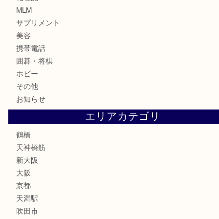
記念貨幣
記念メダル
古銭
お酒
切手
鉄道模型
テレホンカード
骨董品
古美術品
スポーツ用品
家電
喫煙具
線香
文房具
釣り道具
楽器