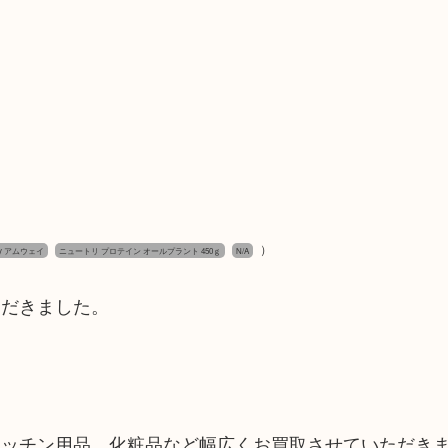
）
ay アムウェイ
ニュートリ プロテイン オールプラント 450ｇ
N/A
ただきました。
キッチン用品、化粧品など幅広くお買取させていただき