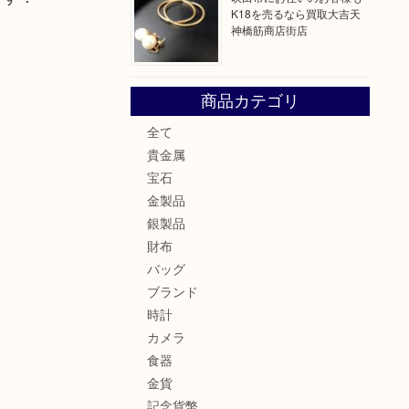
K18を売るなら買取大吉天
神橋筋商店街店
！
商品カテゴリ
全て
貴金属
宝石
金製品
銀製品
財布
バッグ
ブランド
時計
カメラ
食器
金貨
記念貨幣