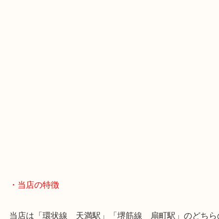
・GoogleMap