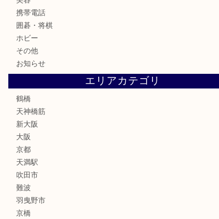
古銭
お酒
切手
鉄道模型
テレホンカード
骨董品
古美術品
スポーツ用品
家電
喫煙具
線香
文房具
釣り道具
楽器
フレグランス
化粧品
MLM