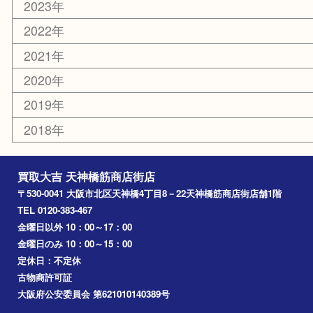
難波
羽曳野市
京橋
東大阪
十三
都島区
北浜
堺市
淀川区
梅田
門真市
桜ノ宮
心斎橋
道頓堀
アーカイブ