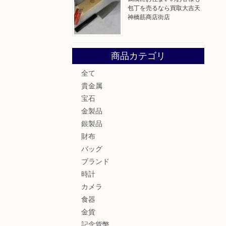
包丁を売るなら買取大吉天
神橋筋商店街店
商品カテゴリ
全て
貴金属
宝石
金製品
銀製品
財布
バッグ
ブランド
時計
カメラ
食器
金貨
記念貨幣