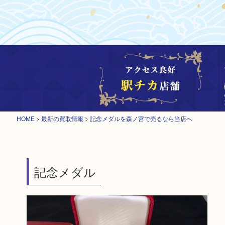
HOME
>
最新の買取情報
>
記念メダルを森ノ宮で売るなら当店へ
記念メダル