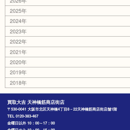
大阪
京都
天満駅
吹田市
難波
羽曳野市
京橋
東大阪
十三
都島区
北浜
堺市
淀川区
梅田
門真市
桜ノ宮