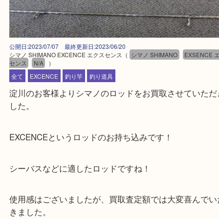
公開日:2023/07/07 最終更新日:2023/06/20
シマノ SHIMANO EXCENCE エクスセンス
（
シマノ SHIMANO
EXSE
センス
N/A
）
全て
EXCENCE
釣り竿
釣り道具
淀川のお客様よりシマノのロッドをお買取させてい
した。
EXCENCEというロッドのお持ち込みです！