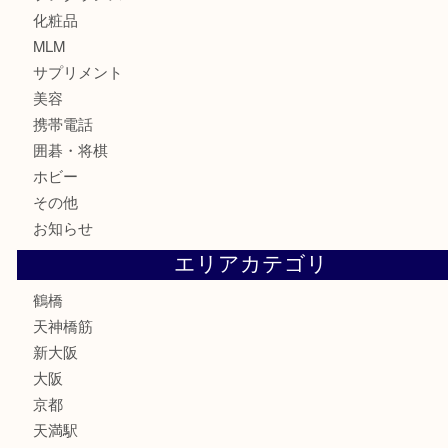
金貨
記念貨幣
記念メダル
古銭
お酒
切手
鉄道模型
テレホンカード
骨董品
古美術品
スポーツ用品
家電
喫煙具
線香
文房具
釣り道具