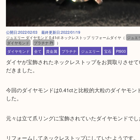
公開日:2022/02/03 最終更新日:2022/01/19
ジュエリー ダイヤモンド 0.41ct ネックレストップ リフォームダイヤ
（
ダイヤモンド
プラチナ Pt
）
ダイヤモンド
全て
貴金属
プラチナ
ジュエリー
宝石
Pt900
ダイヤが宝飾されたネックレストップをお買取りさ
だきました。
今回のダイヤモンドは0.41ctと比較的大粒のダイヤ
した。