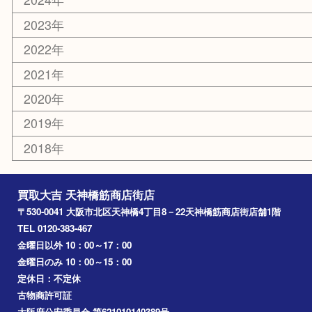
難波
羽曳野市
京橋
東大阪
十三
都島区
北浜
堺市
淀川区
梅田
門真市
桜ノ宮
心斎橋
道頓堀
アーカイブ