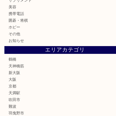
お酒
切手
鉄道模型
テレホンカード
骨董品
古美術品
スポーツ用品
家電
喫煙具
線香
文房具
釣り道具
楽器
フレグランス
化粧品
MLM