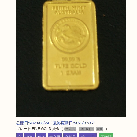
公開日:2023/06/29 最終更新日:2025/07/17
プレート FINE GOLD 純金
（
）
プレート
FINE GOLD
純金
金
全て
K24
貴金属
金製品
プレート
天満駅