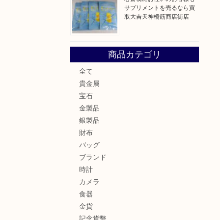
サプリメントを売るなら買
取大吉天神橋筋商店街店
商品カテゴリ
全て
貴金属
宝石
金製品
銀製品
財布
バッグ
ブランド
時計
カメラ
食器
金貨
記念貨幣