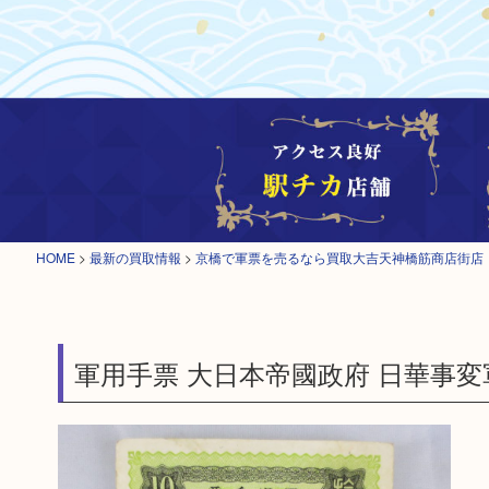
HOME
>
最新の買取情報
>
京橋で軍票を売るなら買取大吉天神橋筋商店街店
軍用手票 大日本帝國政府 日華事変