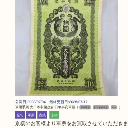
公開日:2023/07/04 最終更新日:2025/07/17
軍用手票 大日本帝國政府 日華事変軍票
（
）
軍用手票
日華事変軍票
N/A
全て
軍票
古銭
京橋
京橋のお客様より軍票をお買取させていただき