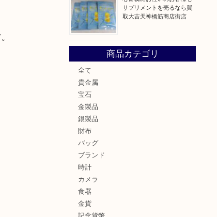
サプリメントを売るなら買
取大吉天神橋筋商店街店
す。
商品カテゴリ
全て
貴金属
宝石
金製品
銀製品
財布
バッグ
ブランド
時計
カメラ
食器
金貨
記念貨幣