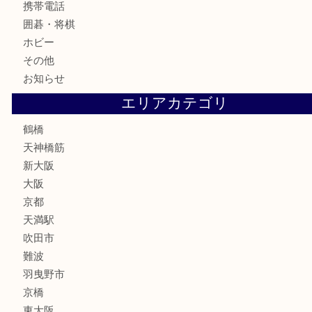
古銭
お酒
切手
鉄道模型
テレホンカード
骨董品
古美術品
スポーツ用品
家電
喫煙具
線香
文房具
釣り道具
楽器
フレグランス
化粧品