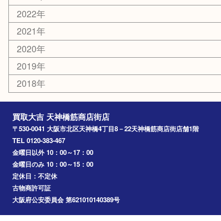
吹田市
難波
羽曳野市
京橋
東大阪
十三
都島区
北浜
堺市
淀川区
梅田
門真市
桜ノ宮
心斎橋
道頓堀
アーカイブ