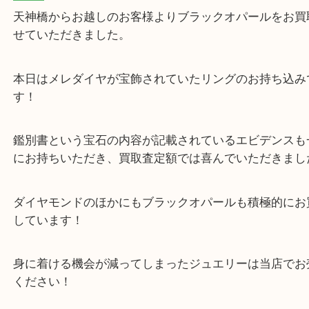
公開日:2023/07/21 最終更新日:2025/07/17
ブラックオパール リング K18
（
ブラックオパール
リング
K18
）
金
ダイヤモンド
全て
貴金属
ジュエリー
宝石
K18
ブラッ
天満駅
天神橋からお越しのお客様よりブラックオパールを
せていただきました。
本日はメレダイヤが宝飾されていたリングのお持ち
す！
鑑別書という宝石の内容が記載されているエビデン
にお持ちいただき、買取査定額では喜んでいただき