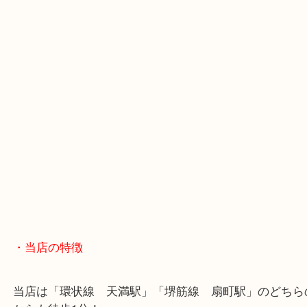
・GoogleMap