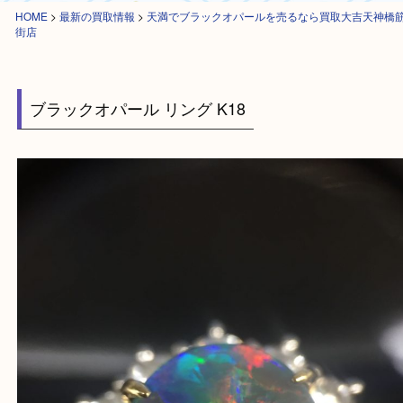
HOME
>
最新の買取情報
>
天満でブラックオパールを売るなら買取大吉天
街店
ブラックオパール リング K18