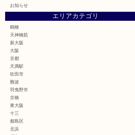
テレホンカード
骨董品
古美術品
スポーツ用品
家電
喫煙具
線香
文房具
釣り道具
楽器
フレグランス
化粧品
MLM
サプリメント
美容
携帯電話