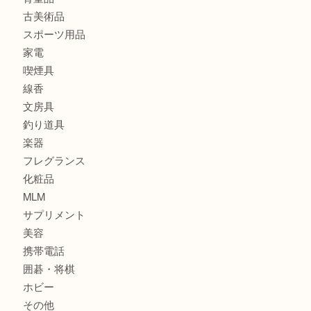
宝石
金製品
銀製品
財布
バッグ
ブランド
時計
カメラ
食器
金貨
記念貨幣
記念メダル
古銭
お酒
切手
鉄道模型