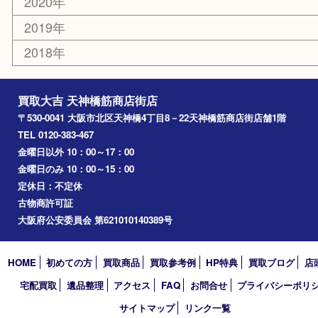
東大阪
十三
都島区
北浜
堺市
淀川区
梅田
門真市
桜ノ宮
心斎橋
道頓堀
アーカイブ
2026年
2025年