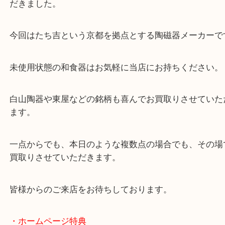
公開日:2022/09/09 最終更新日:2025/07/17
たち吉 白磁木目 和食器
（
たち吉
白磁木目
N/A
）
全て
食器
天神橋筋
天神橋からお越しのお客様より和食器をお買取りさ
だきました。
今回はたち吉という京都を拠点とする陶磁器メーカ
未使用状態の和食器はお気軽に当店にお持ちくださ
白山陶器や東屋などの銘柄も喜んでお買取りさせて
ます。
一点からでも、本日のような複数点の場合でも、そ