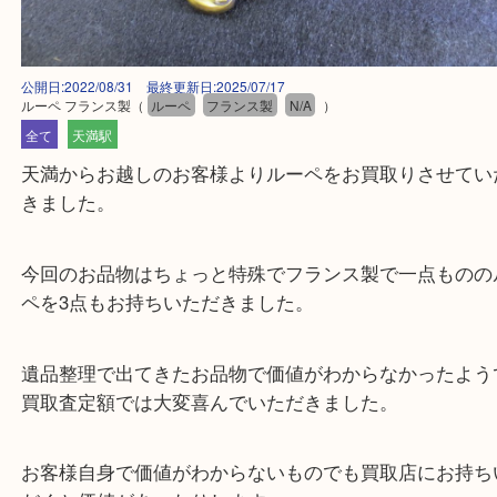
公開日:2022/08/31 最終更新日:2025/07/17
ルーペ フランス製
（
ルーペ
フランス製
N/A
）
全て
天満駅
天満からお越しのお客様よりルーペをお買取りさせ
きました。
今回のお品物はちょっと特殊でフランス製で一点も
ペを3点もお持ちいただきました。