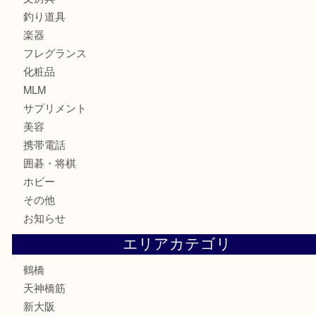
時計
カメラ
食器
金貨
記念貨幣
記念メダル
古銭
お酒
切手
鉄道模型
テレホンカード
骨董品
古美術品
スポーツ用品
家電
喫煙具