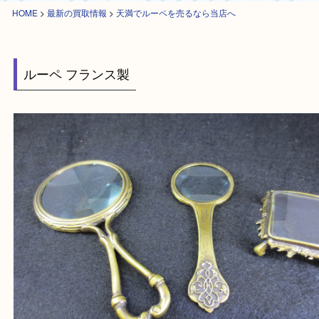
HOME
>
最新の買取情報
>
天満でルーペを売るなら当店へ
ルーペ フランス製