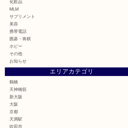
金貨
記念貨幣
記念メダル
古銭
お酒
切手
鉄道模型
テレホンカード
骨董品
古美術品
スポーツ用品
家電
喫煙具
線香
文房具
釣り道具