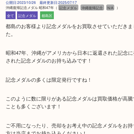
公開日:2023/10/26 最終更新日:2025/07/17
沖縄復帰記念メダル 昭和47年
（
記念メダル
沖縄復帰記念
N/A
）
全て
記念メダル
都島区
都島のお客様より記念メダルをお買取させていただ
た。
昭和47年、沖縄がアメリカから日本に返還された記
された記念メダルのお持ち込みです！
記念メダルの多くは限定発行ですね！