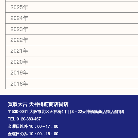
大阪
京都
天満駅
吹田市
難波
羽曳野市
京橋
東大阪
十三
都島区
北浜
堺市
淀川区
梅田
門真市
桜ノ宮
心斎橋