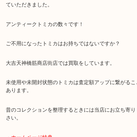
公開日:2021/03/28 最終更新日:2025/07/17
トミカ ミニカー
（
トミカ
ミニカー
N/A
）
全て
ホビー
天満駅
トミカーのミニカーを天満からお越しのお客様より
ていただきました。
アンティークトミカの数々です！
ご不用になったトミカはお持ちではないですか？
大吉天神橋筋商店街店では買取をしています。
未使用や未開封状態のトミカは査定額アップに繋が
あります。