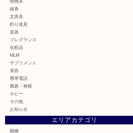
時計
カメラ
食器
金貨
記念貨幣
記念メダル
古銭
お酒
切手
鉄道模型
テレホンカード
骨董品
古美術品
スポーツ用品
家電
喫煙具