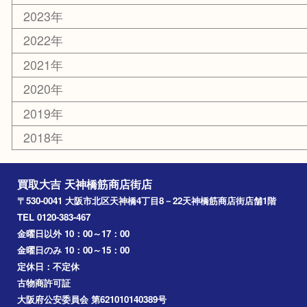
天満駅
吹田市
難波
羽曳野市
京橋
東大阪
十三
都島区
北浜
堺市
淀川区
梅田
門真市
桜ノ宮
心斎橋
道頓堀