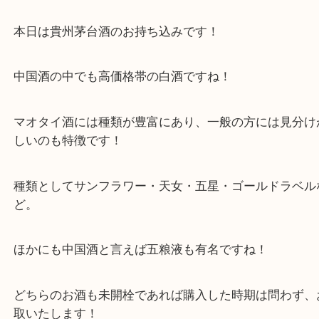
公開日:2023/12/11 最終更新日:2025/07/17
中国酒 貴州茅台酒 マオタイ酒
（
中国酒
貴州茅台酒 マオタイ酒
N/A
全て
茅台酒
中国酒
お酒
大阪
大阪で中国酒のお買取ならお任せください！
本日は貴州茅台酒のお持ち込みです！
中国酒の中でも高価格帯の白酒ですね！
マオタイ酒には種類が豊富にあり、一般の方には見
しいのも特徴です！
種類としてサンフラワー・天女・五星・ゴールドラ
ど。