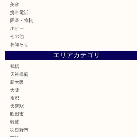
記念メダル
古銭
お酒
切手
鉄道模型
テレホンカード
骨董品
古美術品
スポーツ用品
家電
喫煙具
線香
文房具
釣り道具
楽器
フレグランス