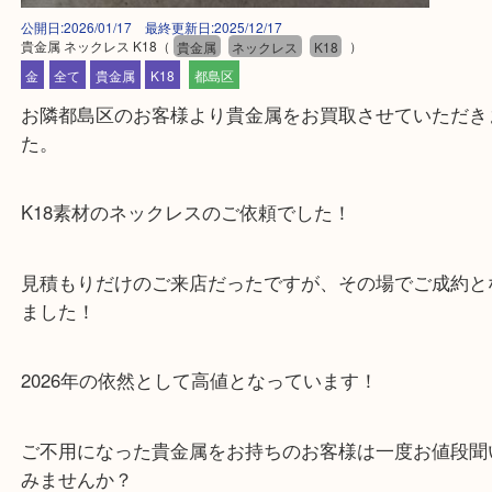
公開日:2026/01/17 最終更新日:2025/12/17
貴金属 ネックレス K18
（
貴金属
ネックレス
K18
）
金
全て
貴金属
K18
都島区
お隣都島区のお客様より貴金属をお買取させていた
た。
K18素材のネックレスのご依頼でした！
見積もりだけのご来店だったですが、その場でご成
ました！