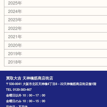
京都
天満駅
吹田市
難波
羽曳野市
京橋
東大阪
十三
都島区
北浜
堺市
淀川区
梅田
門真市
桜ノ宮
心斎橋