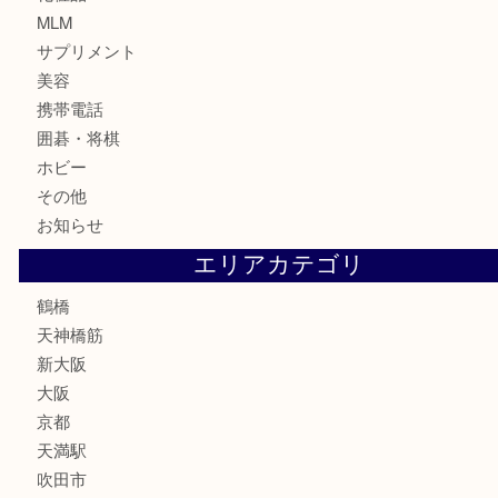
記念貨幣
記念メダル
古銭
お酒
切手
鉄道模型
テレホンカード
骨董品
古美術品
スポーツ用品
家電
喫煙具
線香
文房具
釣り道具
楽器