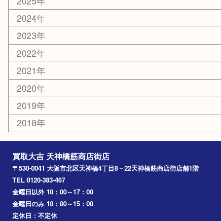
京都
天満駅
吹田市
難波
羽曳野市
京橋
東大阪
十三
都島区
北浜
堺市
淀川区
梅田
門真市
桜ノ宮
心斎橋