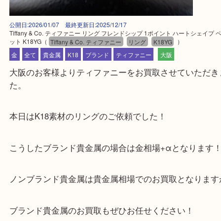
公開日:2026/01/07 最終更新日:2025/12/17
Tiffany & Co. ティファニー リング フレンドシップ 1ポイント ハートシ
ット K18YG
（
Tiffany & Co. ティファニー
リング
K18YG
）
金
全て
貴金属
K18
ブランド
ティファニー
大阪
大阪のお客様よりティファニーをお買取させていた
た。
本日はK18素材のリングのご依頼でした！
こうしたブランド貴金属の場合は金相場+αとなりま