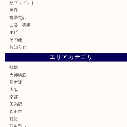
記念メダル
古銭
お酒
切手
鉄道模型
テレホンカード
骨董品
古美術品
スポーツ用品
家電
喫煙具
線香
文房具
釣り道具
楽器
フレグランス