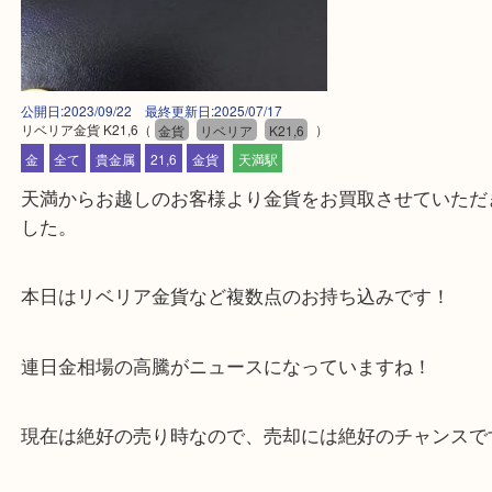
公開日:2023/09/22 最終更新日:2025/07/17
リベリア金貨 K21,6
（
金貨
リベリア
K21,6
）
金
全て
貴金属
21,6
金貨
天満駅
天満からお越しのお客様より金貨をお買取させてい
した。
本日はリベリア金貨など複数点のお持ち込みです！