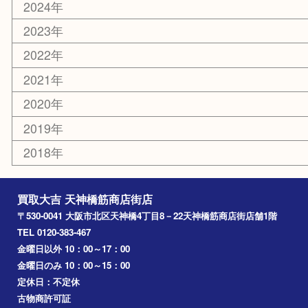
天満駅
吹田市
難波
羽曳野市
京橋
東大阪
十三
都島区
北浜
堺市
淀川区
梅田
門真市
桜ノ宮
心斎橋
道頓堀